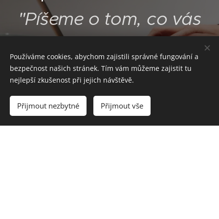
"Píšeme o tom, co vás
zajímá"
Používáme cookies, abychom zajistili správné fungování a
bezpečnost našich stránek. Tím vám můžeme zajistit tu
nejlepší zkušenost při jejich návštěvě.
Blog pro vás
Přijmout nezbytné
Přijmout vše
Reference
Jak nás vidí druzí